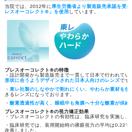
当院では、2012年に
厚生労働省より製造販売承認を受け
レスオーコレクト®」を使用
しています。
ブレスオーコレクト®の特徴
・設計開発から製造販売まで一貫して日本で行われてい
形状に合うようデザインされた日本人向けのレンズ
です
・
東レ社製のしなやかで割れにくい、やわらか素材を使
きるレンズになっております。
・
酸素透過性が高く、睡眠中も角膜へ十分な酸素が供給
ブレスオーコレクト®の視力矯正効果
・ブレスオーコレクトの有効性は、臨床研究を実施し、
・臨床研究では、装用開始時の裸眼視力の平均は0.22でし
改善しました。