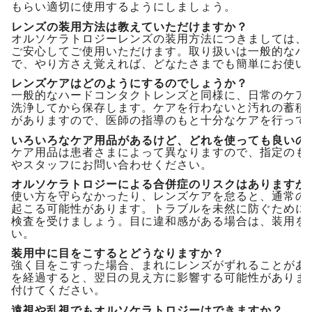
もらい適切に使用するようにしましょう。
レンズの装用方法は教えていただけますか？
オルソケラトロジーレンズの装用方法につきましては、
ご安心してご使用いただけます。取り扱いは一般的なハ
で、やり方さえ覚えれば、どなたさまでも簡単にお使い
レンズケアはどのようにするのでしょうか？
一般的なハードコンタクトレンズと同様に、日常のケア
洗浄してから保存します。ケアを行わないと汚れの蓄積
がありますので、医師の指導のもと十分なケアを行って
いろいろなケア用品があるけど、どれを使っても良いの
ケア用品は患者さまによって異なりますので、指定のも
やスタッフにお問い合わせください。
オルソケラトロジーによる合併症のリスクはありますか
使い方を守らなかったり、レンズケアを怠ると、通常の
起こる可能性があります。トラブルを未然に防ぐために
検査を受けましょう。目に違和感がある場合は、装用を
い。
装用中に目をこするとどうなりますか？
強く目をこすった場合、まれにレンズがずれることがあ
を経過すると、翌日の見え方に影響する可能性がありま
付けてください。
遠視や乱視でもオルソケラトロジーはできますか？