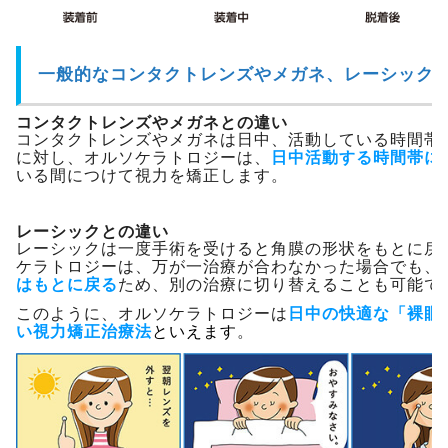
一般的なコンタクトレンズやメガネ、レーシック
コンタクトレンズやメガネとの違い
コンタクトレンズやメガネは日中、活動している時間帯
に対し、オルソケラトロジーは、
日中活動する時間帯に
いる間につけて視力を矯正します。
レーシックとの違い
レーシックは一度手術を受けると角膜の形状をもとに戻
ケラトロジーは、万が一治療が合わなかった場合でも、
はもとに戻る
ため、別の治療に切り替えることも可能で
このように、オルソケラトロジーは
日中の快適な「裸眼
い視力矯正治療法
といえま
す
。