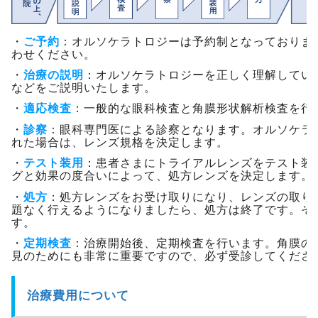
・
ご予約
：オルソケラトロジーは予約制となっておりま
わせください。
・
治療の説明
：オルソケラトロジーを正しく理解してい
などをご説明いたします。
・
適応検査
：一般的な眼科検査と角膜形状解析検査を行
・
診察
：眼科専門医による診察となります。オルソケラ
れた場合は、レンズ規格を決定します。
・
テスト装用
：患者さまにトライアルレンズをテスト装
グと効果の度合いによって、処方レンズを決定します。
・
処方
：処方レンズをお受け取りになり、レンズの取り
題なく行えるようになりましたら、処方は終了です。そ
す。
・
定期検査
：治療開始後、定期検査を行います。角膜の
見のためにも非常に重要ですので、必ず受診してくださ
治療費用について