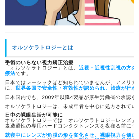
オルソケラトロジーとは
手術のいらない視力矯正治療
「オルソケラトロジー」とは、
近視・近視性乱視の方の
療法
です。
日本ではレーシックほど知られていませんが、アメリカ
に、
世界各国で安全性・有効性が認められ、治療が行わ
日本国内でも、2009年以降4製品が厚生労働省の承認
オルソケラトロジーは、未成年者を中心に処方されてい
日中の裸眼生活が可能に
オルソケラトロジーでは「オルソケラトロジーレンズ」
素透過性の専用ハードコンタクトレンズを夜寝る前につ
就寝中にレンズが角膜の形を変化させ、裸眼視力を矯正