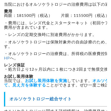
当院におけるオルソケラトロジーの治療費用は以下の通
費用
両眼：
181500
円（
税込
） 片眼：
115500
円（
税込
）
・費用には、レンズ代金とスターターキット（初回ケア
費用が含まれています。
・レンズの定期交換時に別途費用がかかります。
・オルソケラトロジーは保険対象外の自由診療のため、
す。
・オルソケラトロジーの治療費は、所得税の医療費控除
HP
へ。
レンズ保証
・処方日より12ヶ月以内に１枚につき2回まで無償交換
お試し装用体験
当院では、
お試し装用体験を実施
しています。
オルソケ
て、見え方を体験する
ことができます。ぜひ一度ご検討
オルソケラトロジー総合サイト