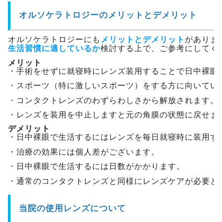
オルソケラトロジーのメリットとデメリット
オルソケラトロジーにも
メリットとデメリット
がありま
生活習慣に適しているか
検討する上で、ご参考にしてく
メリット
・手術をせずに就寝時にレンズ装用することで日中裸眼
・スポーツ（特に激しいスポーツ）をする方に向いてい
・コンタクトレンズのわずらわしさから解放されます。
・レンズを装用を中止しますと元の角膜の状態に戻せま
デメリット
・日中裸眼で生活するにはレンズを毎日就寝時に装用す
・治療の効果には個人差がございます。
・日中裸眼で生活するには日数がかかります。
・通常のコンタクトレンズと同様にレンズケアが必要と
当院の使用レンズについて