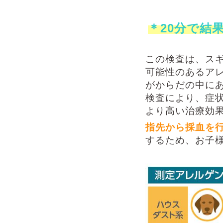
＊20分で結
この検査は、ス
可能性のあるアレ
がからだの中に
検査により、症
より高い治療効
指先から採血を
するため、お子